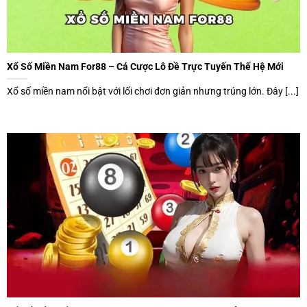
Xổ Số Miền Nam For88 – Cá Cược Lô Đề Trực Tuyến Thế Hệ Mới
Xổ số miền nam nổi bật với lối chơi đơn giản nhưng trúng lớn. Đây [...]