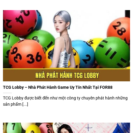
TCG Lobby – Nhà Phát Hành Game Uy Tín Nhất Tại FOR88
TCG Lobby được biết đến như một công ty chuyên phát hành những
sản phẩm [...]