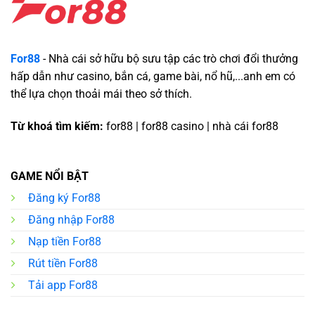
For88
- Nhà cái sở hữu bộ sưu tập các trò chơi đổi thưởng
hấp dẫn như casino, bắn cá, game bài, nổ hũ,...anh em có
thể lựa chọn thoải mái theo sở thích.
Từ khoá tìm kiếm:
for88 | for88 casino | nhà cái for88
GAME NỔI BẬT
Đăng ký For88
Đăng nhập For88
Nạp tiền For88
Rút tiền For88
Tải app For88