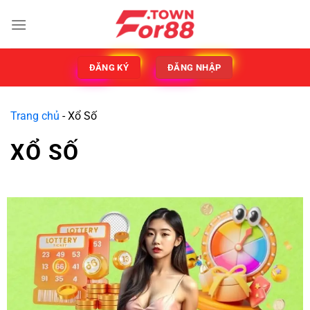
ĐĂNG KÝ
ĐĂNG NHẬP
Trang chủ
-
Xổ Số
XỔ SỐ