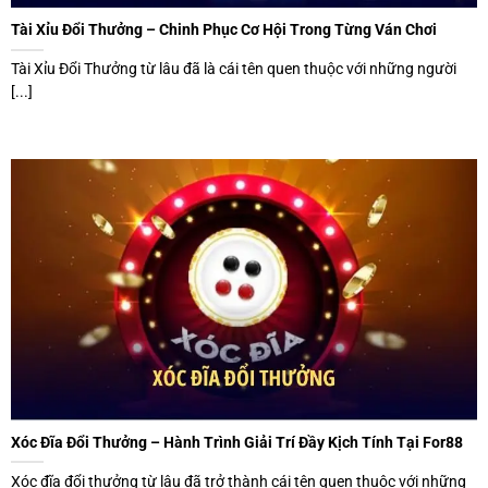
Tài Xỉu Đổi Thưởng – Chinh Phục Cơ Hội Trong Từng Ván Chơi
Tài Xỉu Đổi Thưởng từ lâu đã là cái tên quen thuộc với những người
[...]
Xóc Đĩa Đổi Thưởng – Hành Trình Giải Trí Đầy Kịch Tính Tại For88
Xóc đĩa đổi thưởng từ lâu đã trở thành cái tên quen thuộc với những