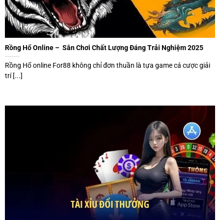
Rồng Hổ Online – Sân Chơi Chất Lượng Đáng Trải Nghiệm 2025
Rồng Hổ online For88 không chỉ đơn thuần là tựa game cá cược giải
trí [...]