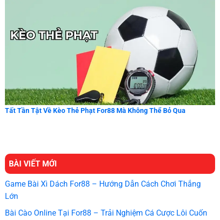
Tất Tần Tật Về Kèo Thẻ Phạt For88 Mà Không Thể Bỏ Qua
BÀI VIẾT MỚI
Game Bài Xì Dách For88 – Hướng Dẫn Cách Chơi Thắng
Lớn
Bài Cào Online Tại For88 – Trải Nghiệm Cá Cược Lôi Cuốn