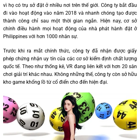
vì họ có trụ sở đặt ở nhiều nơi trên thế giới. Công ty bắt đầu
đi vào hoạt động vào năm 2018 và nhanh chóng tạo được
thành công chỉ sau một thời gian ngắn. Hiện nay, cơ sở
chính điều hành mọi hoạt động của nhà phát hành đặt ở
Philippines với hơn 1000 nhân sự.
Trước khi ra mắt chính thức, công ty đã nhận được giấy
phép chứng nhận uy tín của các cơ sở kiểm định chất lượng
quốc tế. Theo như thống kê, VR đang liên kết với hơn 20 sân
chơi giải trí khác nhau. Không những thế, công ty còn sở hữu
kho game khổng lồ từ cổ điển cho đến hiện đại.