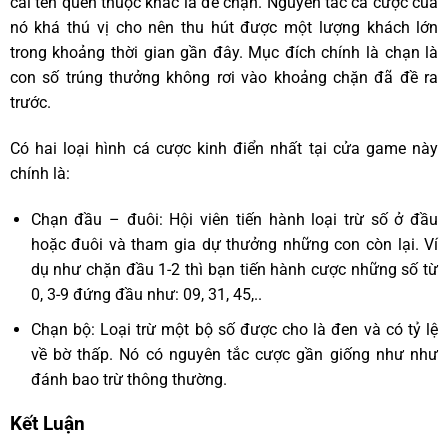
cái tên quen thuộc khác là đề chặn. Nguyên tắc cá cược của
nó khá thú vị cho nên thu hút được một lượng khách lớn
trong khoảng thời gian gần đây. Mục đích chính là chạn là
con số trúng thưởng không rơi vào khoảng chặn đã đề ra
trước.
Có hai loại hình cá cược kinh điển nhất tại cửa game này
chính là:
Chạn đầu – đuôi: Hội viên tiến hành loại trừ số ở đầu
hoặc đuôi và tham gia dự thưởng những con còn lại. Ví
dụ như chặn đầu 1-2 thì bạn tiến hành cược những số từ
0, 3-9 đứng đầu như: 09, 31, 45,..
Chạn bộ: Loại trừ một bộ số được cho là đen và có tỷ lệ
về bờ thấp. Nó có nguyên tắc cược gần giống như như
đánh bao trừ thông thường.
Kết Luận