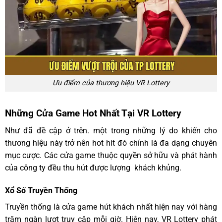
Ưu điểm của thương hiệu VR Lottery
Những Cửa Game Hot Nhất Tại VR Lottery
Như đã đề cập ở trên. một trong những lý do khiến cho
thương hiệu này trở nên hot hit đó chính là đa dạng chuyên
mục cược. Các cửa game thuộc quyền sở hữu và phát hành
của công ty đều thu hút được lượng khách khủng.
Xổ Số Truyền Thống
Truyền thống là cửa game hút khách nhất hiện nay với hàng
trăm ngàn lượt truy cập mỗi giờ. Hiện nay,
VR Lottery
phát