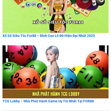
Xổ Số Siêu Tốc For88 – Đỉnh Cao Lô Đề Hiện Đại Nhất 2025
TCG Lobby – Nhà Phát Hành Game Uy Tín Nhất Tại FOR88