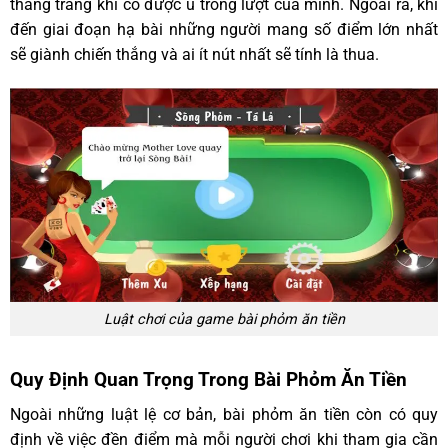
thắng trắng khi có được ù trong lượt của mình. Ngoài ra, khi
đến giai đoạn hạ bài những người mang số điểm lớn nhất
sẽ giành chiến thắng và ai ít nút nhất sẽ tính là thua.
Luật chơi của game bài phỏm ăn tiền
Quy Định Quan Trọng Trong Bài Phỏm Ăn Tiền
Ngoài những luật lệ cơ bản,
bài phỏm ăn tiền
còn có quy
định về việc đền điểm mà mỗi người chơi khi tham gia cần