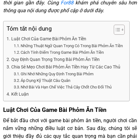
thời gian gần đây. Cùng
For88
khám phá chuyên sâu hơn
thông qua nội dung được phổ cập ở dưới đây.
Tóm tắt nội dung
Luật Chơi Của Game Bài Phỏm Ăn Tiền
Những Thuật Ngữ Quan Trọng Có Trong Bài Phỏm Ăn Tiền
Cách Tính Điểm Trong Game Bài Phỏm Ăn Tiền
Quy Định Quan Trọng Trong Bài Phỏm Ăn Tiền
Chia Sẻ Mẹo Chơi Bài Phỏm Ăn Tiền Hay Từ Các Cao Thủ
Ghi Nhớ Những Quy Định Trong Bài Phỏm
Áp Dụng Kỹ Thuật Câu Quân
Nhớ Bài Và Hạn Chế Việc Thả Cây Chốt Cho Đối Thủ
Kết Luận
Luật Chơi Của Game Bài Phỏm Ăn Tiền
Để bắt đầu chơi với game
bài phỏm ăn tiền
, người chơi cần
nắm vững những điều luật cơ bản. Sau đây, chúng tôi sẽ
giới thiệu đầy đủ các quy tắc quan trọng mà bạn cần phải