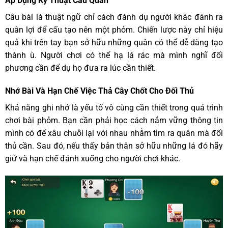
Áp Dụng Kỹ Thuật Câu Quân
Câu bài là thuật ngữ chỉ cách đánh dụ người khác đánh ra
quân lợi để cấu tạo nên một phỏm. Chiến lược này chỉ hiệu
quả khi trên tay bạn sở hữu những quân có thể dễ dàng tạo
thành ù. Người chơi có thể hạ lá rác mà mình nghĩ đối
phương cần để dụ họ đưa ra lúc cần thiết.
Nhớ Bài Và Hạn Chế Việc Thả Cây Chốt Cho Đối Thủ
Khả năng ghi nhớ là yếu tố vô cùng cần thiết trong quá trình
chơi bài phỏm. Bạn cần phải học cách nắm vững thông tin
mình có để xâu chuỗi lại với nhau nhằm tìm ra quân mà đối
thủ cần. Sau đó, nếu thấy bản thân sở hữu những lá đó hãy
giữ và hạn chế đánh xuống cho người chơi khác.