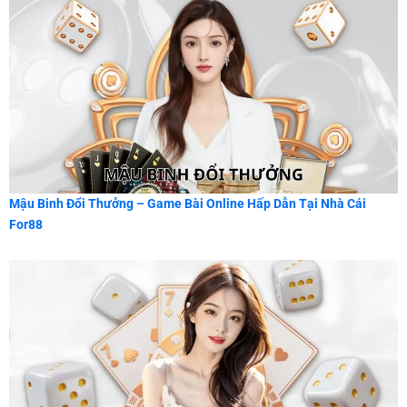
Mậu Binh Đổi Thưởng – Game Bài Online Hấp Dẫn Tại Nhà Cái
For88