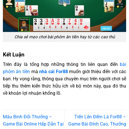
Chia sẻ mẹo chơi bài phỏm ăn tiền hay từ các cao thủ
Kết Luận
Trên đây là tổng hợp những thông tin liên quan đến
bài
phỏm ăn tiền
mà
nhà cái For88
muốn giới thiệu đến với các
bạn. Hy vọng rằng, thông qua chuyên mục trên người chơi sẽ
tiếp thu thêm kiến thức hữu ích về bộ môn này, qua đó thu
về khoản lợi nhuận khổng lồ.
Mậu Binh Đổi Thưởng –
Tiến Lên Đếm Lá For88 –
Game Bài Online Hấp Dẫn Tại
Game Bài Đỉnh Cao, Thưởng