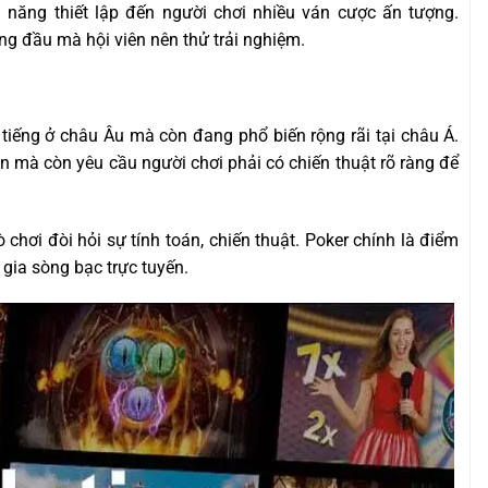
 năng thiết lập đến người chơi nhiều ván cược ấn tượng.
g đầu mà hội viên nên thử trải nghiệm.
tiếng ở châu Âu mà còn đang phổ biến rộng rãi tại châu Á.
mà còn yêu cầu người chơi phải có chiến thuật rõ ràng để
 chơi đòi hỏi sự tính toán, chiến thuật. Poker chính là điểm
gia sòng bạc trực tuyến.