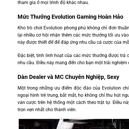
tham gia ở mọi trình độ khác nhau.
Mức Thưởng Evolution Gaming Hoàn Hảo
Kho trò chơi Evolution phong phú không chỉ đơn thuầ
lại nhiều cơ hội nhận thêm các mức thưởng tối ưu vào
này được thiết đế để đáp ứng nhu cầu cá cược của mỗi
Đặc biệt, tính linh hoạt của các mức thưởng được trả 
nhu cầu. Điều này mang đến cho bạn một trải nghiệm c
Dàn Dealer và MC Chuyên Nghiệp, Sexy
Một trong những ưu điểm độc đáo của Evolution chí
ngoại hình trẻ trung, bắt mắt, họ không chỉ thu hút 
ván cược trên hệ thống một cách theo trật tự. Điều 
trọn vẹn nhất cho thành viên.