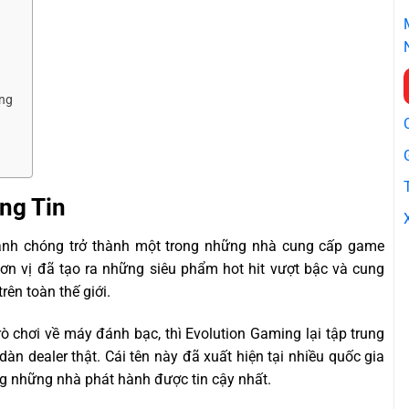
ing
ng Tin
hanh chóng trở thành một trong những nhà cung cấp game
đơn vị đã tạo ra những siêu phẩm hot hit vượt bậc và cung
rên toàn thế giới.
ò chơi về máy đánh bạc, thì
Evolution Gaming
lại tập trung
àn dealer thật. Cái tên này đã xuất hiện tại nhiều quốc gia
ong những nhà phát hành được tin cậy nhất.