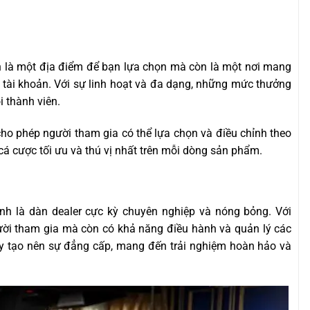
n là một địa điểm để bạn lựa chọn mà còn là một nơi mang
 tài khoản. Với sự linh hoạt và đa dạng, những mức thưởng
 thành viên.
cho phép người tham gia có thể lựa chọn và điều chỉnh theo
á cược tối ưu và thú vị nhất trên mỗi dòng sản phẩm.
nh là dàn dealer cực kỳ chuyên nghiệp và nóng bỏng. Với
người tham gia mà còn có khả năng điều hành và quản lý các
này tạo nên sự đẳng cấp, mang đến trải nghiệm hoàn hảo và